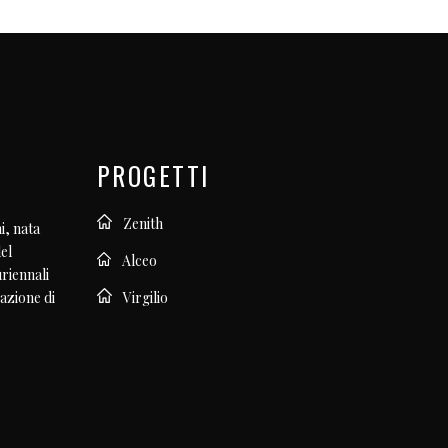
PROGETTI
Zenith
i, nata
el
Alceo
uriennali
Virgilio
azione di