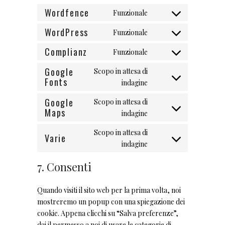
Wordfence
Funzionale
Consent
to
WordPress
Funzionale
Consent
service
to
Complianz
Funzionale
wordfence
Consent
service
to
Google
Scopo in attesa di
wordpress
Fonts
service
Consent
indagine
complianz
to
Google
Scopo in attesa di
service
Maps
Consent
indagine
google-
to
fonts
Scopo in attesa di
service
Varie
Consent
indagine
google-
to
maps
7. Consenti
service
varie
Quando visiti il sito web per la prima volta, noi
mostreremo un popup con una spiegazione dei
cookie. Appena clicchi su “Salva preferenze”,
dai il permesso a noi di usare le categorie di